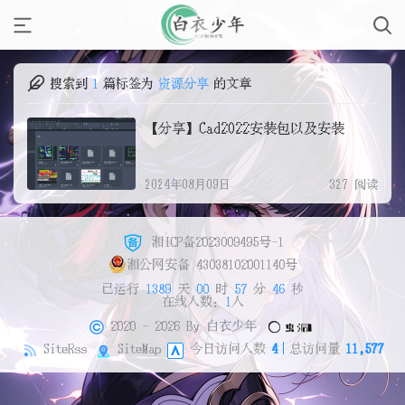
搜索到
1
篇
标签为
资源分享
的文章
【分享】Cad2022安装包以及安装
2024年08月09日
327 阅读
湘ICP备2023009495号-1
湘公网安备 43038102001140号
已运行
1389
天
00
时
57
分
46
秒
在线人数：
1
人
2020 - 2026 By
白衣少年
SiteRss
SiteMap
今日访问人数
4
总访问量
11,577