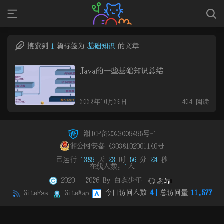
搜索到
1
篇
标签为
基础知识
的文章
Java的一些基础知识总结
2022年10月26日
404 阅读
湘ICP备2023009495号-1
湘公网安备 43038102001140号
已运行
1389
天
23
时
56
分
24
秒
在线人数：
1
人
2020 - 2026 By
白衣少年
SiteRss
SiteMap
今日访问人数
4
总访问量
11,577