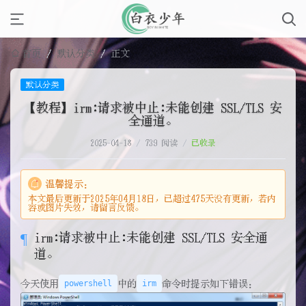
首页
/
默认分类
/
正文
默认分类
【教程】irm:请求被中止:未能创建 SSL/TLS 安
全通道。
2025-04-18
/
739 阅读
/
已收录
温馨提示：
本文最后更新于2025年04月18日，已超过475天没有更新，若内
容或图片失效，请留言反馈。
irm:请求被中止:未能创建 SSL/TLS 安全通
道。
今天使用
powershell
中的
irm
命令时提示如下错误：