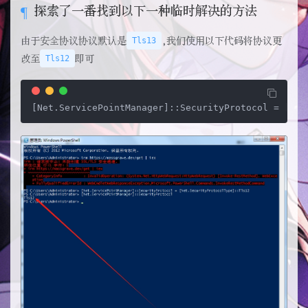
探索了一番找到以下一种临时解决的方法
由于安全协议协议默认是
Tls13
,我们使用以下代码将协议更
改至
Tls12
即可
[Net.ServicePointManager]
::SecurityProtocol = 
[Net